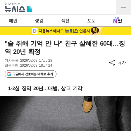
메인
랭킹
섹션
포토
"술 취해 기억 안 나" 친구 살해한 60대…징
역 20년 확정
기사등록
2026/07/08 17:55:28
가
가
최종수정
2026/07/08 18:54:24
구글에서 선호하는 매체로 추가
1·2심 징역 20년…대법, 상고 기각