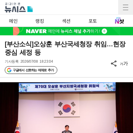
메인
랭킹
섹션
포토
[부산소식]오상훈 부산국세청장 취임…현장
중심 세정 등
기사등록
2026/07/08 18:23:04
가
가
구글에서 선호하는 매체로 추가