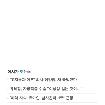
이시간
핫
뉴스
'고지용과 이혼' 의사 허양임, 새 출발했다
유혜정, 자궁적출 수술 "여성성 잃는 것이…"
'마약 자숙' 유아인, 남사친과 뽀뽀 근황