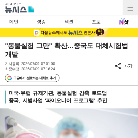
메인
랭킹
섹션
포토
"동물실험 그만" 확산…중국도 대체시험법
개발
기사등록
2026/07/09 07:01:00
가
가
최종수정
2026/07/09 07:16:24
구글에서 선호하는 매체로 추가
미국·유럽 규제기관, 동물실험 감축 로드맵
중국, 시범사업 '파이오니어 프로그램' 추진