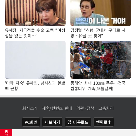
유혜정, 자궁적출 수술 고백 "여성
김정렬 "친형 군대서 구타로 사
성을 잃는 것이…"
망…유골 못 찾아"
'마약 자숙' 유아인, 남사친과 볼뽀
동해안 최대 100㎜ 폭우…전국
뽀 근황
찜통더위 계속[오늘날씨]
회사소개
제휴/컨텐츠 판매
약관·정책
고충처리
PC화면
제보하기
앱 다운로드
맨위로↑
광
COPYRIGHTⓒ
NEWSIS
ALL RIGHTS RESERVED.
고