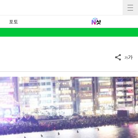
포토
가
가