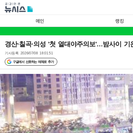
메인
랭킹
경산·칠곡·의성 '첫 열대야주의보'…밤사이 기
기사등록
2026/07/08 18:01:51
구글에서 선호하는 매체로 추가