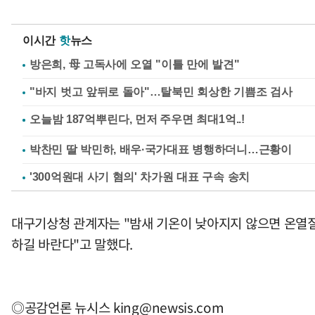
이시간
핫
뉴스
방은희, 母 고독사에 오열 "이틀 만에 발견"
"바지 벗고 앞뒤로 돌아"…탈북민 회상한 기쁨조 검사
박찬민 딸 박민하, 배우·국가대표 병행하더니…근황이
'300억원대 사기 혐의' 차가원 대표 구속 송치
대구기상청 관계자는 "밤새 기온이 낮아지지 않으면 온열질
하길 바란다"고 말했다.
◎공감언론 뉴시스
king@newsis.com