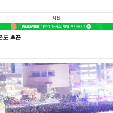
섹션
온도 후끈