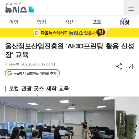
메인
랭킹
섹션
포토
울산정보산업진흥원 'AI·3D프린팅 활용 신성
장' 교육
기사등록
2026/07/08 17:36:31
가
가
구글에서 선호하는 매체로 추가
로컬 관광 굿즈 제작 교육