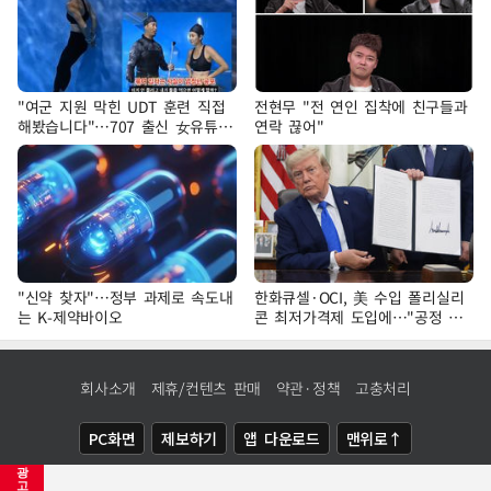
"여군 지원 막힌 UDT 훈련 직접
전현무 "전 연인 집착에 친구들과
해봤습니다"…707 출신 女유튜버
연락 끊어"
'완벽 소화'
"신약 찾자"…정부 과제로 속도내
한화큐셀·OCI, 美 수입 폴리실리
는 K-제약바이오
콘 최저가격제 도입에…"공정 경
쟁·수익성 개선 환영"
회사소개
제휴/컨텐츠 판매
약관·정책
고충처리
PC화면
제보하기
앱 다운로드
맨위로↑
광
COPYRIGHTⓒ
NEWSIS
ALL RIGHTS RESERVED.
고