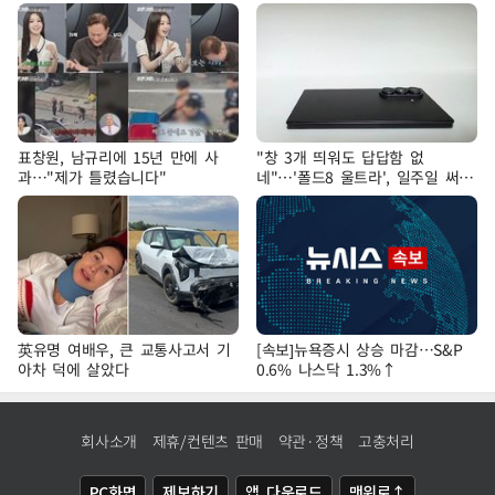
표창원, 남규리에 15년 만에 사
"창 3개 띄워도 답답함 없
과…"제가 틀렸습니다"
네"…'폴드8 울트라', 일주일 써보
니
英유명 여배우, 큰 교통사고서 기
[속보]뉴욕증시 상승 마감…S&P
아차 덕에 살았다
0.6% 나스닥 1.3%↑
회사소개
제휴/컨텐츠 판매
약관·정책
고충처리
PC화면
제보하기
앱 다운로드
맨위로↑