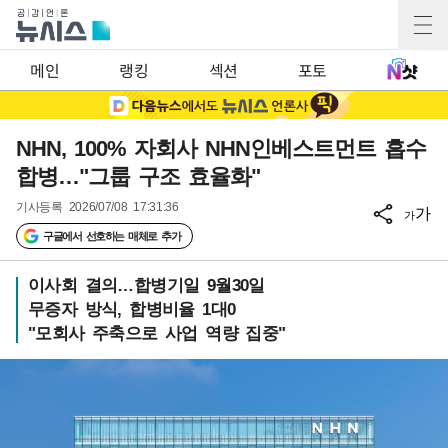
메인
랭킹
섹션
포토
NHN, 100% 자회사 NHN인베스트먼트 흡수
합병…"그룹 구조 효율화"
기사등록
2026/07/08 17:31:36
가
가
구글에서 선호하는 매체로 추가
이사회 결의…합병기일 9월30일
무증자 방식, 합병비율 1대0
"모회사 주축으로 사업 역량 집중"