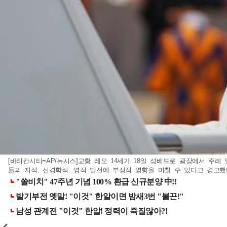
[바티칸시티=AP/뉴시스]교황 레오 14세가 18일 성베드로 광장에서 주례
들의 지적, 신경학적, 영적 발전에 부정적 영향을 미칠 수 있다고 경고했다. 20