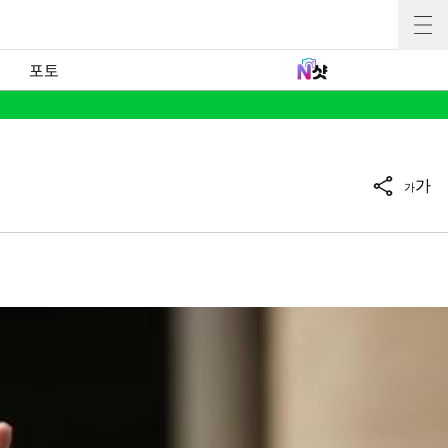
포토
가
가