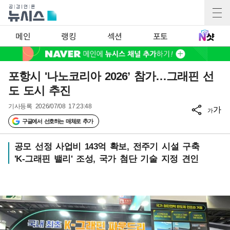
메인
랭킹
섹션
포토
포항시 '나노코리아 2026’ 참가…그래핀 선
도 도시 추진
기사등록
2026/07/08 17:23:48
가
가
구글에서 선호하는 매체로 추가
공모 선정 사업비 143억 확보, 전주기 시설 구축
'K-그래핀 밸리' 조성, 국가 첨단 기술 지정 견인