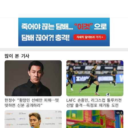
많이 본 기사
한정수 "황정민 선배만 피해…떳
LAFC 손흥민, 리그스컵 톨루카전
떳하면 신분 공개하라"
선발 출격…득점포 재가동 도전