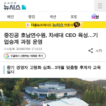
메인
랭킹
섹션
포토
중진공 호남연수원, 차세대 CEO 육성…기
업승계 과정 운영
기사등록
2026/07/08 17:14:21
가
가
구글에서 선호하는 매체로 추가
중기 경영자 고령화 심화…3개월 맞춤형 후계자 교육
실시