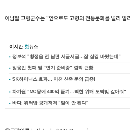
이남철 고령군수는 "앞으로도 고령의 전통문화를 널리 알리
이시간
핫
뉴스
정보석 "황정음 전 남편 서글서글…잘 살길 바랐는데"
정웅인 첫째 딸 "연기 준비중" 깜짝 근황
차가원 "MC몽에 400억 뜯겨…백현 위해 도박빚 갚아줘"
바다, 워터밤 공개저격 "말이 안 된다"