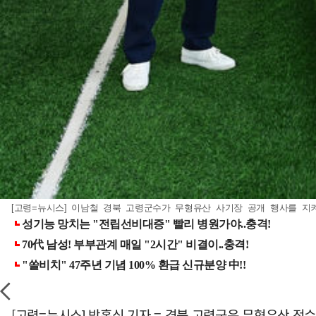
[고령=뉴시스] 이남철 경북 고령군수가 무형유산 사기장 공개 행사를 지켜보고 
[고령=뉴시스] 박홍식 기자 = 경북 고령군은 무형유산 전