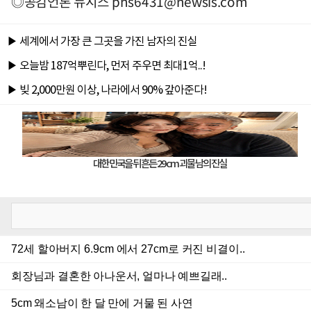
◎공감언론 뉴시스
phs6431@newsis.com