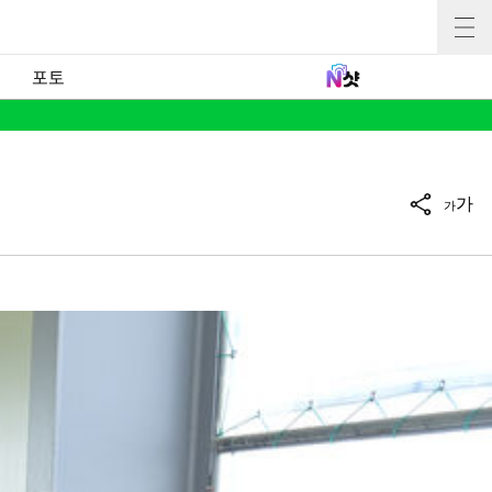
포토
가
가