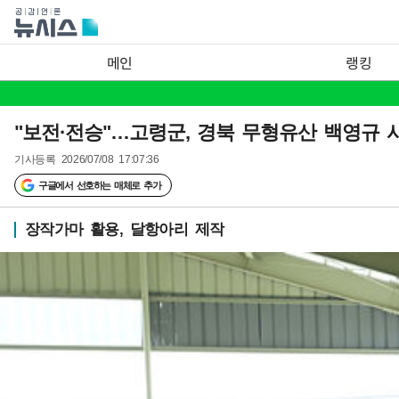
메인
랭킹
"보전·전승"…고령군, 경북 무형유산 백영규 
기사등록
2026/07/08 17:07:36
구글에서 선호하는 매체로 추가
장작가마 활용, 달항아리 제작