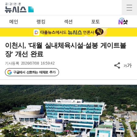
메인
랭킹
섹션
포토
이천시, '대월 실내체육시설·설봉 게이트볼
장' 개선 완료
기사등록
2026/07/08 16:59:42
가
가
구글에서 선호하는 매체로 추가