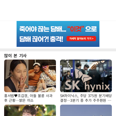
많이 본 기사
홍서범♥조갑경, 아들 불륜 사과
SK하이닉스, 주당 375원 분기배당
후 근황…밝은 미소
결정…3분기 중 추가 주주환원 발
표