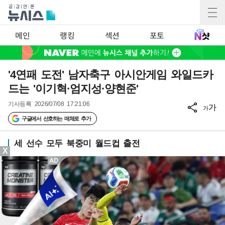
메인
랭킹
섹션
포토
'4연패 도전' 남자축구 아시안게임 와일드카
드는 '이기혁·엄지성·양현준'
기사등록
2026/07/08 17:21:06
가
가
구글에서 선호하는 매체로 추가
세 선수 모두 북중미 월드컵 출전
X