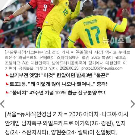
[과달루페(멕시코)=뉴시스] 전신 기자 = 24일(현지 시간) 멕시코 누에보
레온주 과달루페의 몬테레이 스타디움에서 열린 2026 북중미 월드컵
조별리그 A조 대한민국과 남아프리카공화국의 경기에서 대한민국 이
기혁이 공중볼을 다투고 있다. 2026.06.25.
photo1006@newsis.com
[서울=뉴시스]안경남 기자 = 2026 아이치·나고야 아시
안게임 남자축구 와일드카드로 이기혁(26·강원), 엄지
성(24·스완지시티), 양현준(24·셀틱)이 선발됐다.