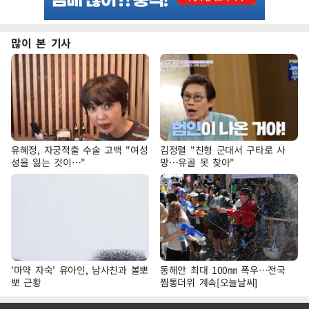
많이 본 기사
유혜정, 자궁적출 수술 고백 "여성
김정렬 "친형 군대서 구타로 사
성을 잃는 것이…"
망…유골 못 찾아"
'마약 자숙' 유아인, 남사친과 볼뽀
동해안 최대 100㎜ 폭우…전국
뽀 근황
찜통더위 계속[오늘날씨]