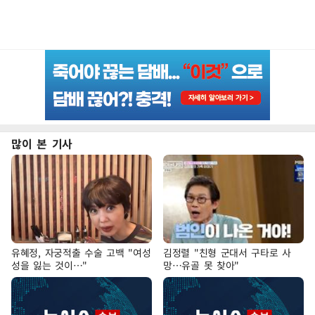
많이 본 기사
유혜정, 자궁적출 수술 고백 "여성
김정렬 "친형 군대서 구타로 사
성을 잃는 것이…"
망…유골 못 찾아"