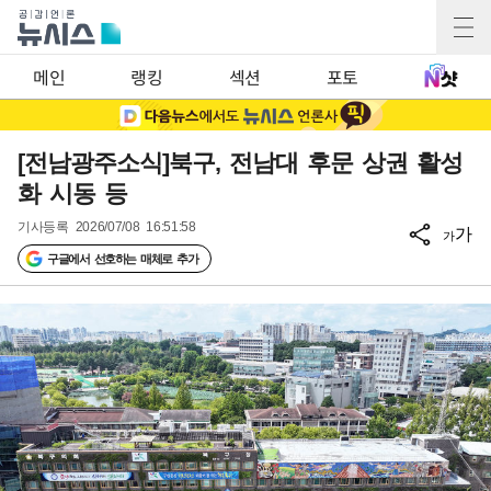
메인
랭킹
섹션
포토
[전남광주소식]북구, 전남대 후문 상권 활성
화 시동 등
기사등록
2026/07/08 16:51:58
가
가
구글에서 선호하는 매체로 추가