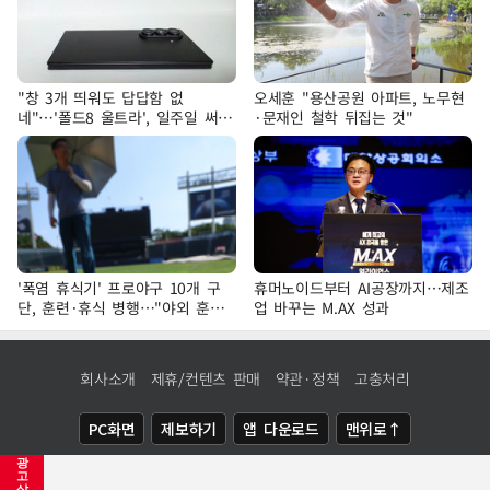
"창 3개 띄워도 답답함 없
오세훈 "용산공원 아파트, 노무현
네"…'폴드8 울트라', 일주일 써보
·문재인 철학 뒤집는 것"
니
'폭염 휴식기' 프로야구 10개 구
휴머노이드부터 AI공장까지…제조
단, 훈련·휴식 병행…"야외 훈련
업 바꾸는 M.AX 성과
해도 안전 최우선"
회사소개
제휴/컨텐츠 판매
약관·정책
고충처리
PC화면
제보하기
앱 다운로드
맨위로↑
광
COPYRIGHTⓒ
NEWSIS
ALL RIGHTS RESERVED.
고
삭