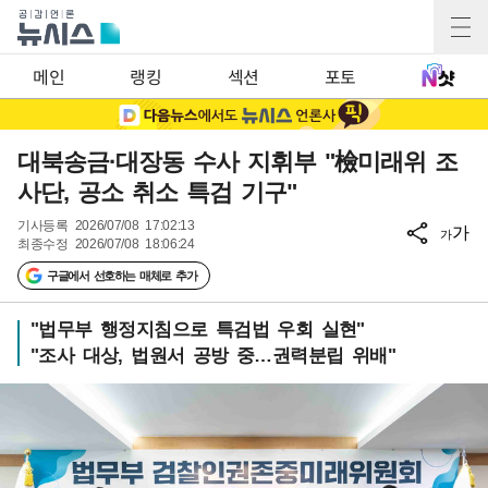
메인
랭킹
섹션
포토
대북송금·대장동 수사 지휘부 "檢미래위 조
사단, 공소 취소 특검 기구"
기사등록
2026/07/08 17:02:13
가
가
최종수정
2026/07/08 18:06:24
구글에서 선호하는 매체로 추가
"법무부 행정지침으로 특검법 우회 실현"
"조사 대상, 법원서 공방 중…권력분립 위배"