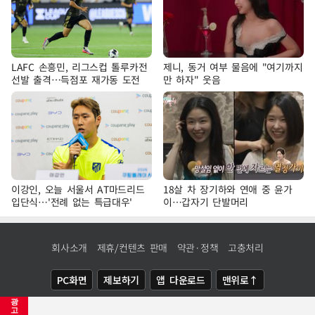
LAFC 손흥민, 리그스컵 톨루카전
제니, 동거 여부 물음에 "여기까지
선발 출격…득점포 재가동 도전
만 하자" 웃음
이강인, 오늘 서울서 AT마드리드
18살 차 장기하와 연애 중 윤가
입단식…'전례 없는 특급대우'
이…갑자기 단발머리
회사소개
제휴/컨텐츠 판매
약관·정책
고충처리
PC화면
제보하기
앱 다운로드
맨위로↑
광
COPYRIGHTⓒ
NEWSIS
ALL RIGHTS RESERVED.
고