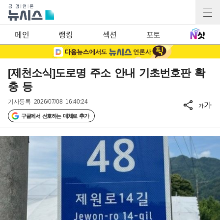
메인
랭킹
섹션
포토
[제천소식]도로명 주소 안내 기초번호판 확
충 등
기사등록
2026/07/08 16:40:24
가
가
구글에서 선호하는 매체로 추가