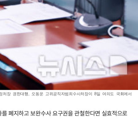
원행정처장 권한대행, 오동운 고위공직자범죄수사처장이 8일 여의도 국회에서
수사를 폐지하고 보완수사 요구권을 관철한다면 실효적으로