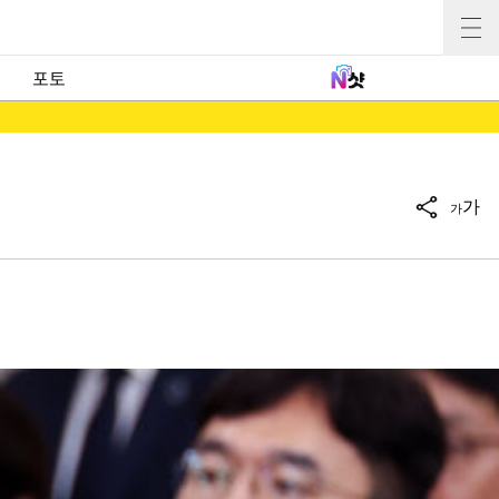
포토
가
가