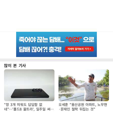
많이 본 기사
"창 3개 띄워도 답답함 없
오세훈 "용산공원 아파트, 노무현
네"…'폴드8 울트라', 일주일 써보
·문재인 철학 뒤집는 것"