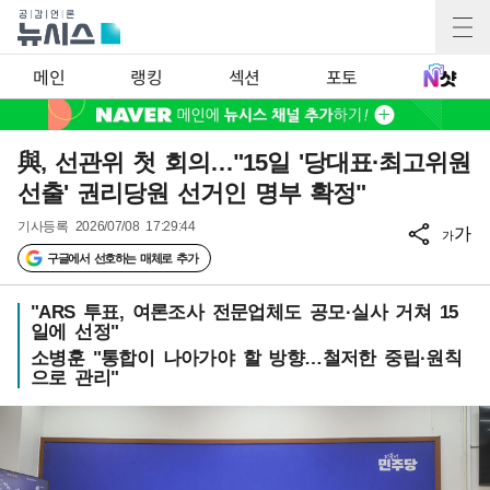
메인
랭킹
섹션
포토
與, 선관위 첫 회의…"15일 '당대표·최고위원
선출' 권리당원 선거인 명부 확정"
기사등록
2026/07/08 17:29:44
가
가
구글에서 선호하는 매체로 추가
"ARS 투표, 여론조사 전문업체도 공모·실사 거쳐 15
일에 선정"
소병훈 "통합이 나아가야 할 방향…철저한 중립·원칙
으로 관리"