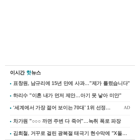
이시간
핫
뉴스
표창원, 남규리에 15년 만에 사과…"제가 틀렸습니다"
하리수 "이혼 내가 먼저 제안…아기 못 낳아 미안"
차가원 "○○○ 까면 주변 다 죽어"…녹취 폭로 파장
김희철, 거꾸로 걸린 광복절 태극기 현수막에 "X돌았네"