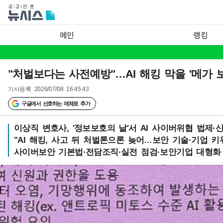
메인
랭킹
"처벌보다는 사전예방"…AI 해킹 막을 '메가 
기사등록
2026/07/08 16:45:43
구글에서 선호하는 매체로 추가
이상직 변호사, '정보보호의 날'서 AI 사이버위협 법제·
"AI 해킹, 사고 뒤 처벌론으론 늦어…보안 기술·기업 키
사이버보안 기본법·전담조직·실전 점검·보안기업 대형화