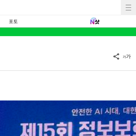
포토
가
가