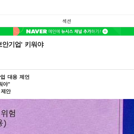
섹션
보안기업' 키워야
산업 대응 제언
워야"
 제안