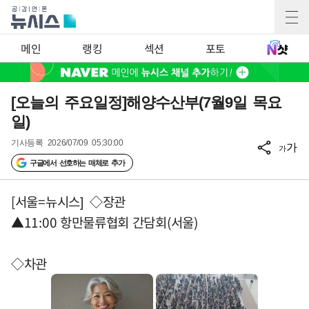
메인
랭킹
섹션
포토
[오늘의 주요일정]해양수산부(7월9일 목요
일)
기사등록
2026/07/09 05:30:00
가
가
구글에서 선호하는 매체로 추가
[서울=뉴시스] ◇장관
▲11:00 항만물류협회 간담회(서울)
◇차관