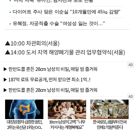
'마약 자숙' 유아인, 남사친과 뽀뽀 근황
다이어트 주사 맞은 이순실 "10개월만에 45㎏ 감량"
유혜정, 자궁적출 수술 "여성성 잃는 것이…"
▲10:00 차관회의(서울)
▲14:00 도서 지역 해양폐기물 관리 업무협약식(서울)