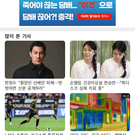
많이 본 기사
한정수 "황정민 선배만 피해…떳
손떨림 건강이상설 한승연…"목디
떳하면 신분 공개하라"
스크 심해 치료 중"