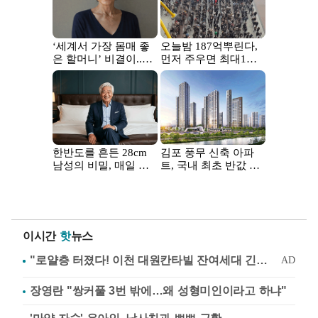
이시간
핫
뉴스
장영란 "쌍커풀 3번 밖에…왜 성형미인이라고 하냐"