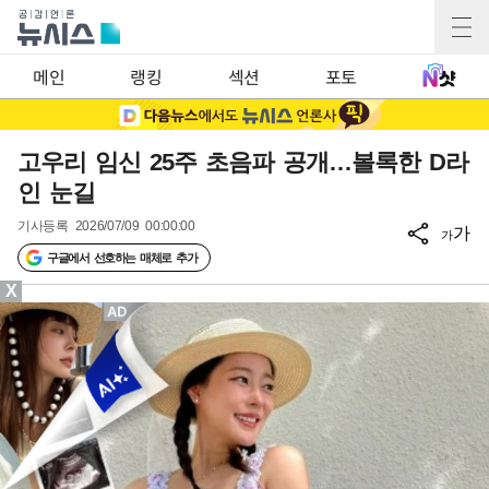
메인
랭킹
섹션
포토
고우리 임신 25주 초음파 공개…볼록한 D라
인 눈길
기사등록
2026/07/09 00:00:00
가
가
구글에서 선호하는 매체로 추가
X