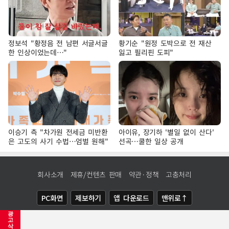
정보석 "황정음 전 남편 서글서글
황기순 "원정 도박으로 전 재산
한 인상이었는데…"
잃고 필리핀 도피"
이승기 측 "차가원 전세금 미반환
아이유, 장기하 '별일 없이 산다'
은 고도의 사기 수법…엄벌 원해"
선곡…쿨한 일상 공개
회사소개
제휴/컨텐츠 판매
약관·정책
고충처리
PC화면
제보하기
앱 다운로드
맨위로↑
광
COPYRIGHTⓒ
NEWSIS
ALL RIGHTS RESERVED.
고
삭