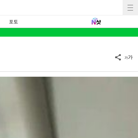
포토
가
가