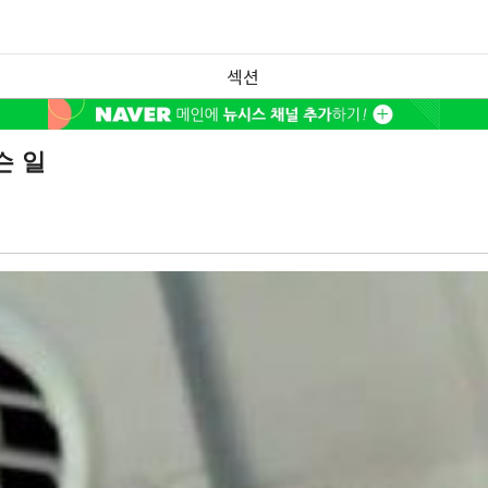
섹션
슨 일