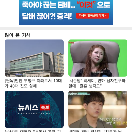
많이 본 기사
[단독]인천 부평구 아파트서 10대
'서준맘' 박세미, 연하 남자친구와
가 40대 친모 살해
열애 "결혼 생각도"
[속보]이 대통령 "부동산 공급 기
백혈병 재발 최성원 "치료가 날