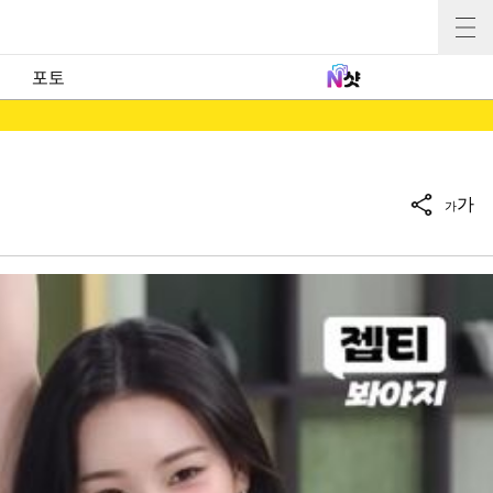
포토
가
가