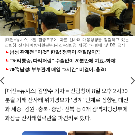
[대전=뉴시스] 8일 집중호우에 따른 산사태 대응상황을 점검하고 있는
산림청 산사태예방지원본부.(사진=산림청 제공) *재판매 및 DB 금지
[대전=뉴시스] 김양수 기자 = 산림청이 8일 오후 2시30
분을 기해 산사태 위기경보가 '경계' 단계로 상향된 대전
과 세종·강원·충북·충남·전북 등 6개 광역지방정부에
과장급 산사태협력관을 파견키로 했다.