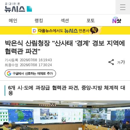
메인
랭킹
섹션
포토
박은식 산림청장 "산사태 '경계' 경보 지역에
협력관 파견"
기사등록
2026/07/08 16:19:43
가
가
최종수정
2026/07/08 17:30:24
구글에서 선호하는 매체로 추가
6개 시·도에 과장급 협력관 파견, 중앙-지방 체계적 대
응