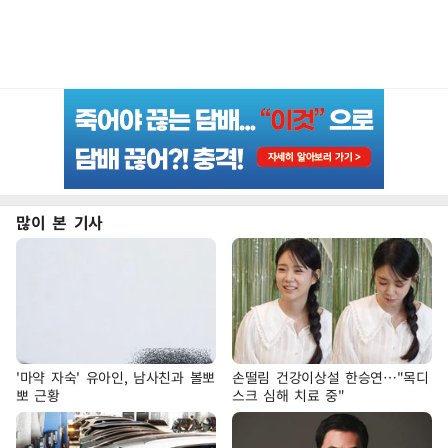
많이 본 기사
'마약 자숙' 유아인, 남사친과 볼뽀
손떨림 건강이상설 한승연…"목디
뽀 근황
스크 심해 치료 중"