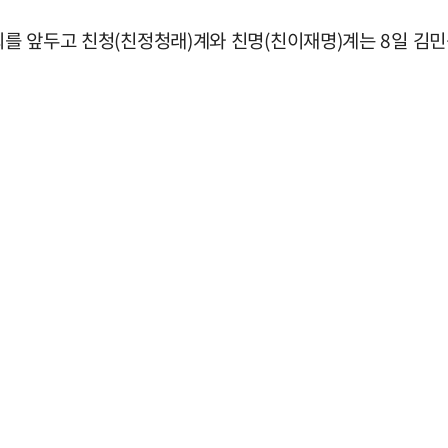
회를 앞두고 친청(친정청래)계와 친명(친이재명)계는 8일 김민