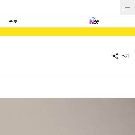
포토
가
가