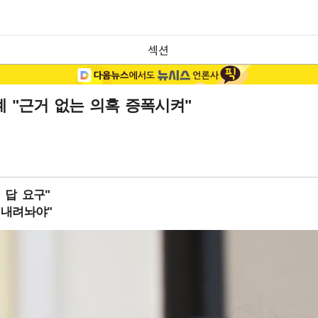
섹션
계 "근거 없는 의혹 증폭시켜"
 답 요구"
 내려놔야"