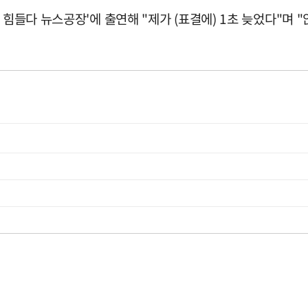
 힘들다 뉴스공장'에 출연해 "제가 (표결에) 1초 늦었다"며 "