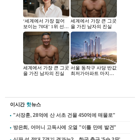
이시간
핫
뉴스
"서장훈, 28억에 산 서초 건물 450억에 매물로"
방은희, 어머니 고독사에 오열 "이틀 만에 발견"
심판 성 접대 7경기 결과는?…한국 축구 '5승 2무'