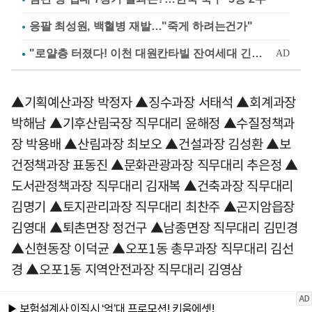
응팔 최성원, 백혈병 재발…"죽게 하려는건가"
▲기획예산과장 박정자 ▲징수과장 서태석 ▲회계과장
박해남 ▲기후산림국장 직무대리 윤해정 ▲수질정책과
장 박용배 ▲산림과장 최보오 ▲건설과장 김성환 ▲보
건정책과장 표동진 ▲문화관광과장 직무대리 추은정 ▲
도서관정책과장 직무대리 김재복 ▲건축과장 직무대리
김명기 ▲토지관리과장 직무대리 최찬주 ▲곤지암읍장
김영대 ▲퇴촌면장 정건구 ▲남종면장 직무대리 김민경
▲신현동장 이덕균 ▲오포1동 총무과장 직무대리 김선
경 ▲오포1동 지역안전과장 직무대리 김영삼