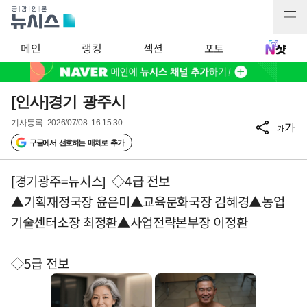
메인
랭킹
섹션
포토
[인사]경기 광주시
기사등록
2026/07/08 16:15:30
가
가
구글에서 선호하는 매체로 추가
[경기광주=뉴시스] ◇4급 전보
▲기획재정국장 윤은미▲교육문화국장 김혜경▲농업
기술센터소장 최정환▲사업전략본부장 이정환
◇5급 전보