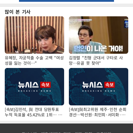
많이 본 기사
유혜정, 자궁적출 수술 고백 "여성
김정렬 "친형 군대서 구타로 사
성을 잃는 것이…"
망…유골 못 찾아"
[속보]김민석, 與 전대 당원투표
[속보]與최고위원 제주·인천 순회
누적 득표율 45.42%로 1위… 정
경선…박선원·최민희·서미화·한
청래 44.56%
민수·김용 순