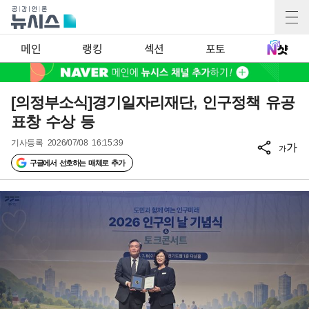
메인
랭킹
섹션
포토
[의정부소식]경기일자리재단, 인구정책 유공
표창 수상 등
기사등록
2026/07/08 16:15:39
가
가
구글에서 선호하는 매체로 추가