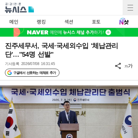
메인
랭킹
섹션
포토
진주세무서, 국세·국세외수입 '체납관리
단'…"54명 선발"
기사등록
2026/07/08 16:31:45
가
가
구글에서 선호하는 매체로 추가