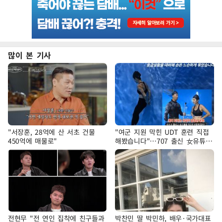
많이 본 기사
"서장훈, 28억에 산 서초 건물
"여군 지원 막힌 UDT 훈련 직접
450억에 매물로"
해봤습니다"…707 출신 女유튜버
'완벽 소화'
전현무 "전 연인 집착에 친구들과
박찬민 딸 박민하, 배우·국가대표