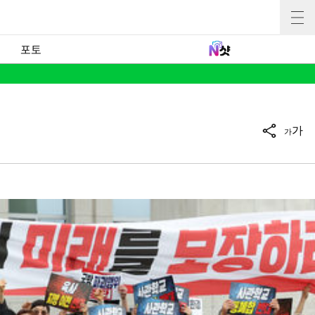
포토
가
가