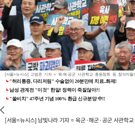
[서울=뉴시스] 고범준 기자 = 육·해·공군 사관학교 총동창회 등 참석자들이
[서울=뉴시스] 남빛나라 기자 = 육군·해군·공군 사관학