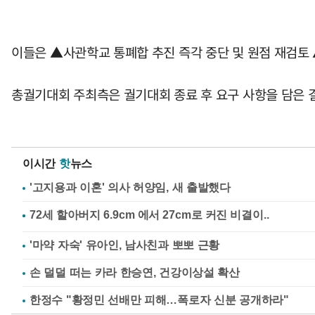
이들은 ▲사관학교 통폐합 추진 즉각 중단 및 원점 재검토 
총궐기대회 주최측은 궐기대회 종료 후 요구 사항을 담은
이시간
핫
뉴스
'고지용과 이혼' 의사 허양임, 새 출발했다
'마약 자숙' 유아인, 남사친과 뽀뽀 근황
손 덜덜 떠는 카라 한승연, 건강이상설 확산
한정수 "황정민 선배만 피해…폭로자 신분 공개하라"