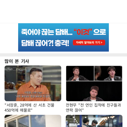
많이 본 기사
"서장훈, 28억에 산 서초 건물
전현무 "전 연인 집착에 친구들과
450억에 매물로"
연락 끊어"