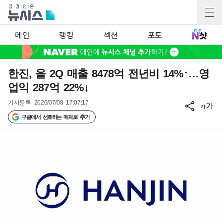
메인
랭킹
섹션
포토
한진, 올 2Q 매출 8478억 전년비 14%↑…영
업익 287억 22%↓
기사등록
2026/07/08 17:07:17
가
가
구글에서 선호하는 매체로 추가