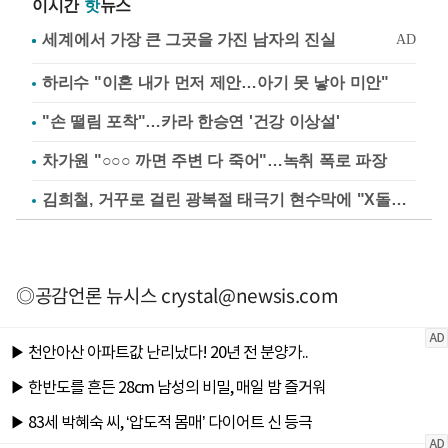
이시간
핫
뉴스
하리수 "이혼 내가 먼저 제안…아기 못 낳아 미안"
"손 떨림 포착"…카라 한승연 '건강 이상설'
차가원 "○○○ 까면 주변 다 죽어"…녹취 폭로 파장
김희철, 거꾸로 걸린 광복절 태극기 현수막에 "X돌았네"
◎공감언론 뉴시스
crystal@newsis.com