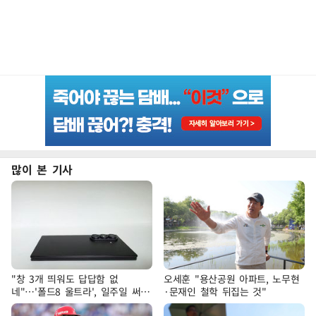
많이 본 기사
"창 3개 띄워도 답답함 없
오세훈 "용산공원 아파트, 노무현
네"…'폴드8 울트라', 일주일 써보
·문재인 철학 뒤집는 것"
니