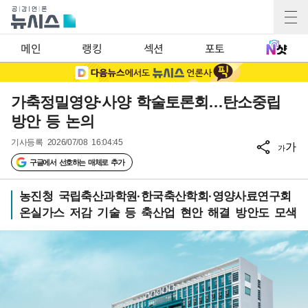
메인
랭킹
섹션
포토
가축정밀영양·사양 학술토론회…탄소중립
방안 등 논의
기사등록
2026/07/08 16:04:45
가
가
구글에서 선호하는 매체로 추가
농진청 국립축산과학원·한국축산학회·영양사료연구회
온실가스 저감 기술 등 축산업 현안 해결 방안도 모색