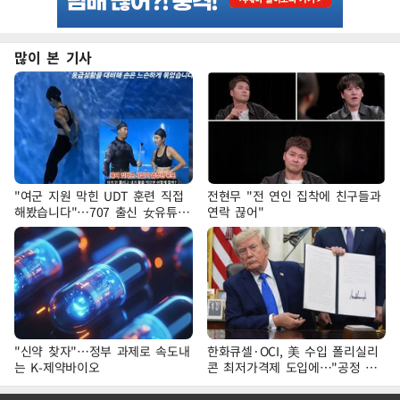
많이 본 기사
"여군 지원 막힌 UDT 훈련 직접
전현무 "전 연인 집착에 친구들과
해봤습니다"…707 출신 女유튜버
연락 끊어"
'완벽 소화'
"신약 찾자"…정부 과제로 속도내
한화큐셀·OCI, 美 수입 폴리실리
는 K-제약바이오
콘 최저가격제 도입에…"공정 경
쟁·수익성 개선 환영"