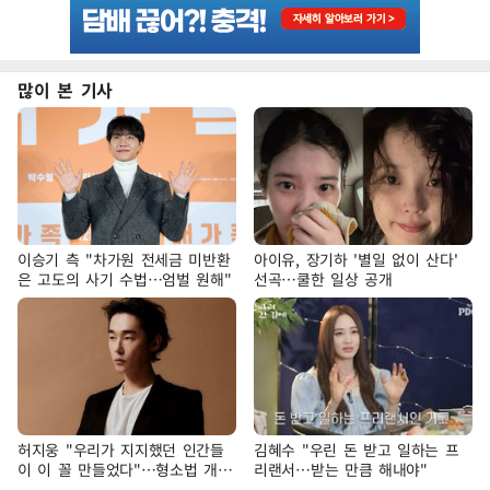
많이 본 기사
이승기 측 "차가원 전세금 미반환
아이유, 장기하 '별일 없이 산다'
은 고도의 사기 수법…엄벌 원해"
선곡…쿨한 일상 공개
허지웅 "우리가 지지했던 인간들
김혜수 "우린 돈 받고 일하는 프
이 이 꼴 만들었다"…형소법 개정
리랜서…받는 만큼 해내야"
에 격한 반응