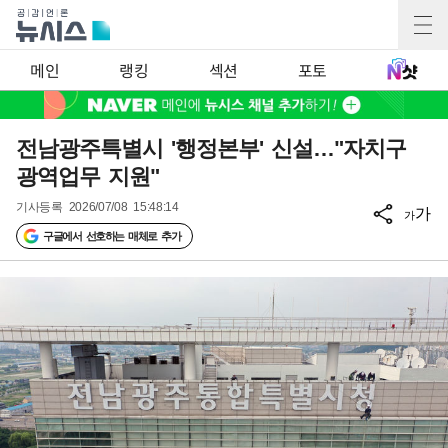
메인
랭킹
섹션
포토
전남광주특별시 '행정본부' 신설…"자치구
광역업무 지원"
기사등록
2026/07/08 15:48:14
가
가
구글에서 선호하는 매체로 추가