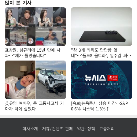
많이 본 기사
표창원, 남규리에 15년 만에 사
"창 3개 띄워도 답답함 없
과…"제가 틀렸습니다"
네"…'폴드8 울트라', 일주일 써보
니
英유명 여배우, 큰 교통사고서 기
[속보]뉴욕증시 상승 마감…S&P
아차 덕에 살았다
0.6% 나스닥 1.3%↑
회사소개
제휴/컨텐츠 판매
약관·정책
고충처리