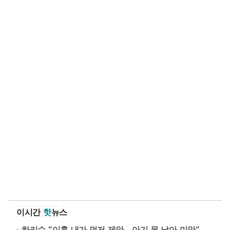
이시간
핫
뉴스
하리수 "이혼 내가 먼저 제안…아기 못 낳아 미안"