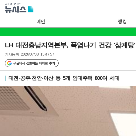
메인
랭킹
LH 대전충남지역본부, 폭염나기 건강 '삼계탕'
기사등록
2026/07/08 15:47:57
구글에서 선호하는 매체로 추가
대전·공주·천안·아산 등 5개 임대주택 800여 세대