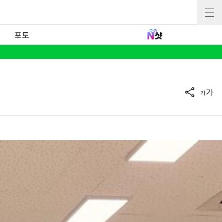
포토
가
가