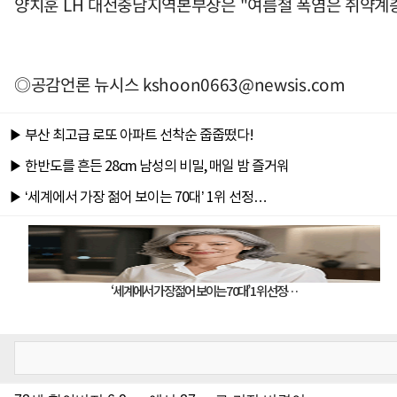
양치훈 LH 대전충남지역본부장은 "여름철 폭염은 취약계층
◎공감언론 뉴시스
kshoon0663@newsis.com