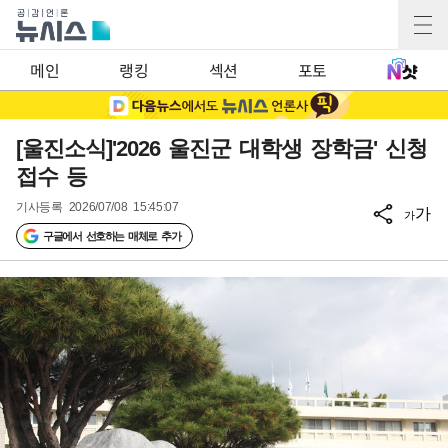
메인
랭킹
섹션
포토
[울진소식]'2026 울진군 대학생 장학금' 신청
접수 등
기사등록
2026/07/08 15:45:07
가
가
구글에서 선호하는 매체로 추가