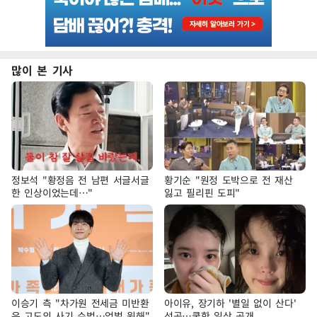
많이 본 기사
정보석 "황정음 전 남편 서글서글
황기순 "원정 도박으로 전 재산
한 인상이었는데…"
잃고 필리핀 도피"
이승기 측 "차가원 전세금 미반환
아이유, 장기하 '별일 없이 산다'
은 고도의 사기 수법…엄벌 원해"
선곡…쿨한 일상 공개