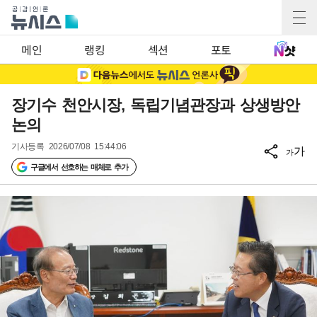
메인
랭킹
섹션
포토
장기수 천안시장, 독립기념관장과 상생방안
논의
기사등록
2026/07/08 15:44:06
가
가
구글에서 선호하는 매체로 추가