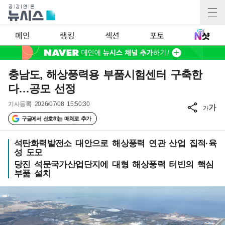
메인
랭킹
섹션
포토
충남도, 해상풍력용 부품시험센터 구축한
다…공모 선정
기사등록
2026/07/08 15:50:30
가
가
구글에서 선호하는 매체로 추가
석탄화력발전소 대안으로 해상풍력 연관 산업 집적·육
성 도모
당진 석문국가산업단지에 대형 해상풍력 터빈의 핵심
부품 설치