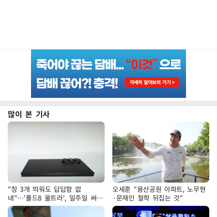
많이 본 기사
"창 3개 띄워도 답답함 없
오세훈 "용산공원 아파트, 노무현
네"…'폴드8 울트라', 일주일 써보
·문재인 철학 뒤집는 것"
니