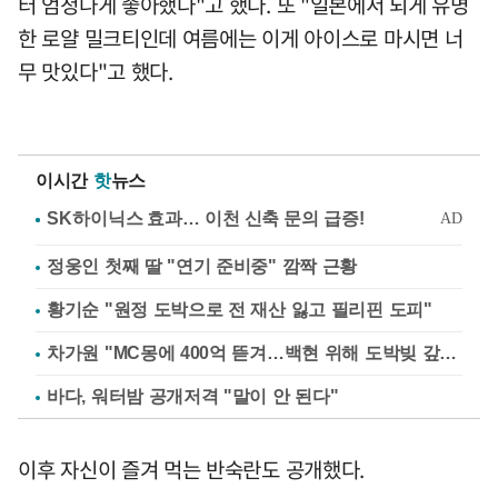
터 엄청나게 좋아했다"고 했다. 또 "일본에서 되게 유명
한 로얄 밀크티인데 여름에는 이게 아이스로 마시면 너
무 맛있다"고 했다.
이시간
핫
뉴스
정웅인 첫째 딸 "연기 준비중" 깜짝 근황
황기순 "원정 도박으로 전 재산 잃고 필리핀 도피"
차가원 "MC몽에 400억 뜯겨…백현 위해 도박빚 갚아줘"
바다, 워터밤 공개저격 "말이 안 된다"
이후 자신이 즐겨 먹는 반숙란도 공개했다.