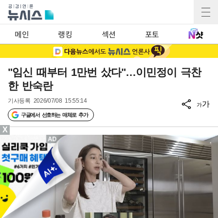
메인
랭킹
섹션
포토
"임신 때부터 1만번 샀다"…이민정이 극찬
한 반숙란
기사등록
2026/07/08 15:55:14
가
가
구글에서 선호하는 매체로 추가
X