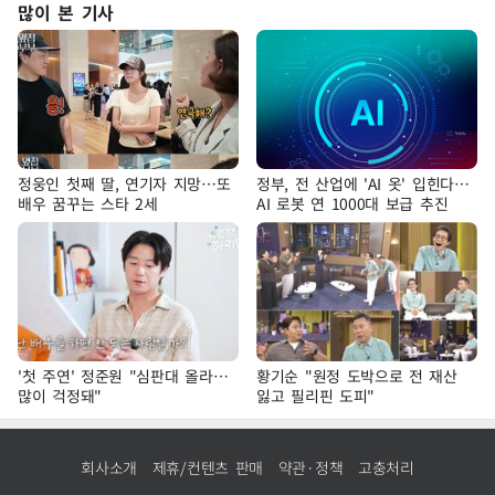
많이 본 기사
정웅인 첫째 딸, 연기자 지망…또
정부, 전 산업에 'AI 옷' 입힌다…
배우 꿈꾸는 스타 2세
AI 로봇 연 1000대 보급 추진
'첫 주연' 정준원 "심판대 올라…
황기순 "원정 도박으로 전 재산
많이 걱정돼"
잃고 필리핀 도피"
회사소개
제휴/컨텐츠 판매
약관·정책
고충처리