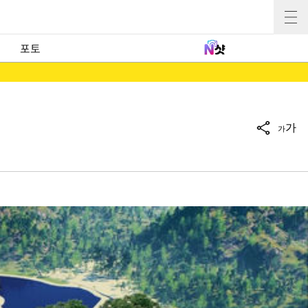
포토
가
가