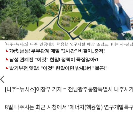
[나주=뉴시스] 나주 인공태양 핵융합 연구시설 예상 조감도. (이미지=전
[나주=뉴시스]이창우 기자 = 전남광주통합특별시 나주시가
8일 나주시는 최근 시청에서 '에너지(핵융합) 연구개발특구