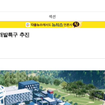
섹션
구개발특구 추진