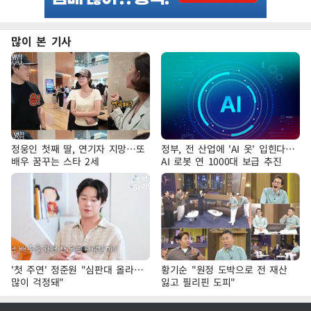
많이 본 기사
정웅인 첫째 딸, 연기자 지망…또
정부, 전 산업에 'AI 옷' 입힌다…
배우 꿈꾸는 스타 2세
AI 로봇 연 1000대 보급 추진
'첫 주연' 정준원 "심판대 올라…
황기순 "원정 도박으로 전 재산
많이 걱정돼"
잃고 필리핀 도피"