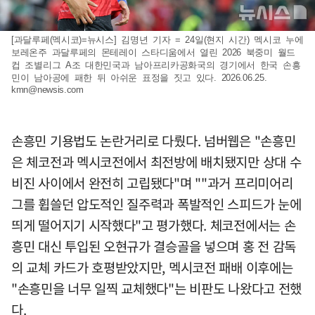
[과달루페(멕시코)=뉴시스] 김명년 기자 = 24일(현지 시간) 멕시코 누에
보레온주 과달루페의 몬테레이 스타디움에서 열린 2026 북중미 월드
컵 조별리그 A조 대한민국과 남아프리카공화국의 경기에서 한국 손흥
민이 남아공에 패한 뒤 아쉬운 표정을 짓고 있다. 2026.06.25.
kmn@newsis.com
손흥민 기용법도 논란거리로 다뤘다. 넘버웹은 "손흥민
은 체코전과 멕시코전에서 최전방에 배치됐지만 상대 수
비진 사이에서 완전히 고립됐다"며 ""과거 프리미어리
그를 휩쓸던 압도적인 질주력과 폭발적인 스피드가 눈에
띄게 떨어지기 시작했다"고 평가했다. 체코전에서는 손
흥민 대신 투입된 오현규가 결승골을 넣으며 홍 전 감독
의 교체 카드가 호평받았지만, 멕시코전 패배 이후에는
"손흥민을 너무 일찍 교체했다"는 비판도 나왔다고 전했
다.