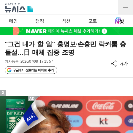
메인
랭킹
섹션
포토
"그건 내가 할 일" 홍명보·손흥민 락커룸 충
돌설…日 매체 집중 조명
기사등록
2026/07/08 17:15:57
가
가
구글에서 선호하는 매체로 추가
X