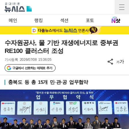
메인
랭킹
섹션
포토
수자원공사, 물 기반 재생에너지로 중부권
RE100 클러스터 조성
기사등록
2026/07/08 15:36:05
가
가
구글에서 선호하는 매체로 추가
충북도 등 총 15개 민·관·공 업무협약