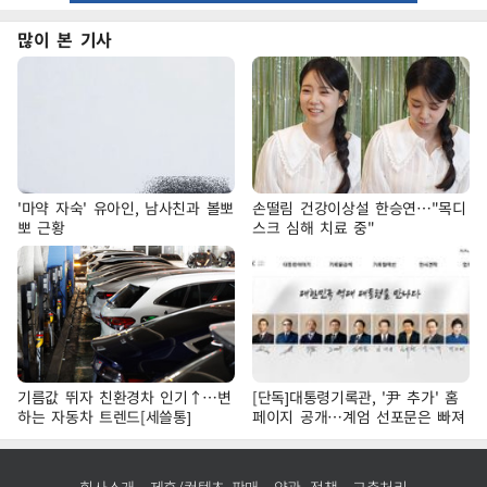
많이 본 기사
'마약 자숙' 유아인, 남사친과 볼뽀
손떨림 건강이상설 한승연…"목디
뽀 근황
스크 심해 치료 중"
기름값 뛰자 친환경차 인기↑…변
[단독]대통령기록관, '尹 추가' 홈
하는 자동차 트렌드[세쓸통]
페이지 공개…계엄 선포문은 빠져