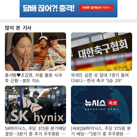
많이 본 기사
홍서범♥조갑경, 아들 불륜 사과
외국인 심판 성 접대 7경기 들여
후 근황…밝은 미소
다보니…한국 축구 '5승 2무'
SK하이닉스, 주당 375원 분기배당
[속보]SK하이닉스, 주당 375원 분
결정…3분기 중 추가 주주환원 발
기 배당…"3분기 중 주주환원 방