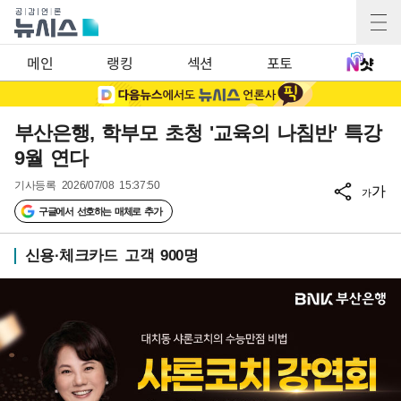
메인
랭킹
섹션
포토
부산은행, 학부모 초청 '교육의 나침반' 특강
9월 연다
기사등록
2026/07/08 15:37:50
가
가
구글에서 선호하는 매체로 추가
신용·체크카드 고객 900명