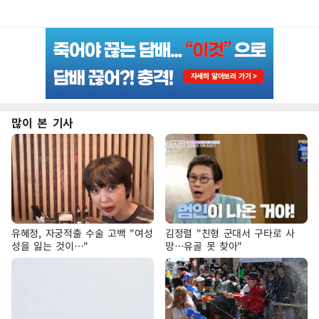
많이 본 기사
유혜정, 자궁적출 수술 고백 "여성
김정렬 "친형 군대서 구타로 사
성을 잃는 것이…"
망…유골 못 찾아"