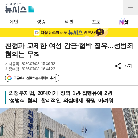
메인
랭킹
섹션
포토
친형과 교제한 여성 감금·협박 집유…성범죄
혐의는 무죄
기사등록
2026/07/08 15:36:52
가
가
최종수정
2026/07/08 16:44:23
구글에서 선호하는 매체로 추가
의정부지법, 20대에게 징역 1년·집행유예 2년
'성범죄 혐의' 합리적인 의심배제 증명 어려워