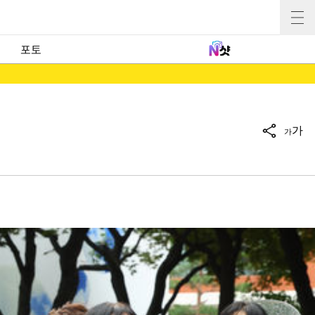
포토
가
가