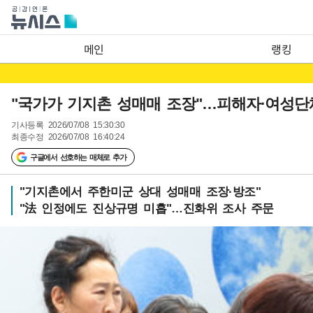
메인
랭킹
"국가가 기지촌 성매매 조장"…피해자·여성단
기사등록
2026/07/08 15:30:30
최종수정
2026/07/08 16:40:24
구글에서 선호하는 매체로 추가
"기지촌에서 주한미군 상대 성매매 조장·방조"
"法 인정에도 진상규명 미흡"…진화위 조사 주문