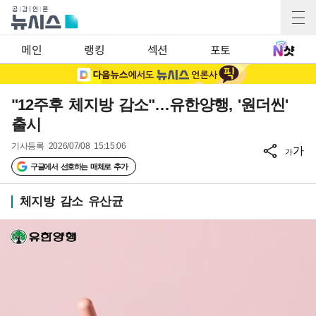
메인
랭킹
섹션
포토
"12주후 체지방 감소"…유한양행, '원더씬'
출시
기사등록
2026/07/08 15:15:06
가
가
구글에서 선호하는 매체로 추가
체지방 감소 유산균