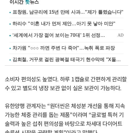
이시간
핫
뉴스
표창원, 남규리에 15년 만에 사과…"제가 틀렸습니다"
하리수 "이혼 내가 먼저 제안…아기 못 낳아 미안"
차가원 "○○○ 까면 주변 다 죽어"…녹취 폭로 파장
김희철, 거꾸로 걸린 광복절 태극기 현수막에 "X돌았네"
소비자 편의성도 높였다. 하루 1캡슐로 간편하게 관리할
수 있고 별도의 냉장 보관 없이 실온 보관이 가능하다.
유한양행 관계자는 “원더씬은 체성분 개선을 통해 지속
가능한 체중 관리를 돕는 제품”이라며 “글로벌 특허 기
술력과 높은 섭취 편의성을 바탕으로 차세대 다이어트
솔루션 시장을 공략할 계획”이라고 말했다.