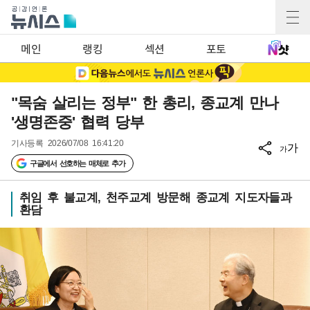
메인
랭킹
섹션
포토
"목숨 살리는 정부" 한 총리, 종교계 만나
'생명존중' 협력 당부
기사등록
2026/07/08 16:41:20
가
가
구글에서 선호하는 매체로 추가
취임 후 불교계, 천주교계 방문해 종교계 지도자들과
환담