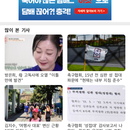
많이 본 기사
방은희, 母 고독사에 오열 "이틀
축구협회, 15년 전 심판 성 접대
만에 발견"
파문에 "현재는 내부 지침 준수"
김지수, '여행사 대표' 변신 근황
축구협회 '성접대' 감사보고서 나