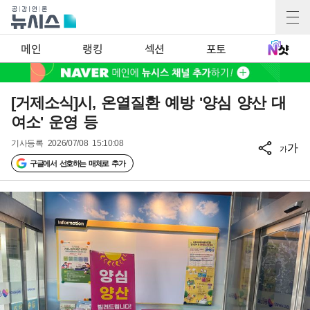
메인
랭킹
섹션
포토
[거제소식]시, 온열질환 예방 '양심 양산 대
여소' 운영 등
기사등록
2026/07/08 15:10:08
가
가
구글에서 선호하는 매체로 추가