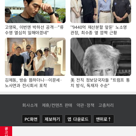
고영욱, 이번엔 박하선 공격…"류
''9440억 재산분할 앞둔' 노소영
수영 열심히 일해야겠네"
관장, 최수종 옆 깜짝 근황
김제동, 방송 뜸하더니…이문세·
美 전직 정보당국자들 "트럼프 통
노사연과 전시회서 포착
치 방식, 독재자 수순"
회사소개
제휴/컨텐츠 판매
약관·정책
고충처리
PC화면
제보하기
앱 다운로드
맨위로↑
광
COPYRIGHTⓒ
NEWSIS
ALL RIGHTS RESERVED.
고
삭