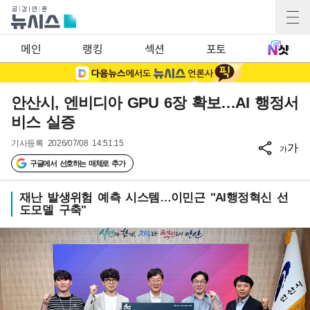
메인
랭킹
섹션
포토
안산시, 엔비디아 GPU 6장 확보…AI 행정서
비스 실증
기사등록
2026/07/08 14:51:15
가
가
구글에서 선호하는 매체로 추가
재난 발생위험 예측 시스템…이민근 "AI행정혁신 선
도모델 구축"