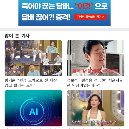
많이 본 기사
황기순 "원정 도박으로 전 재산
정보석 "황정음 전 남편 서글서글
잃고 필리핀 도피"
한 인상이었는데…"